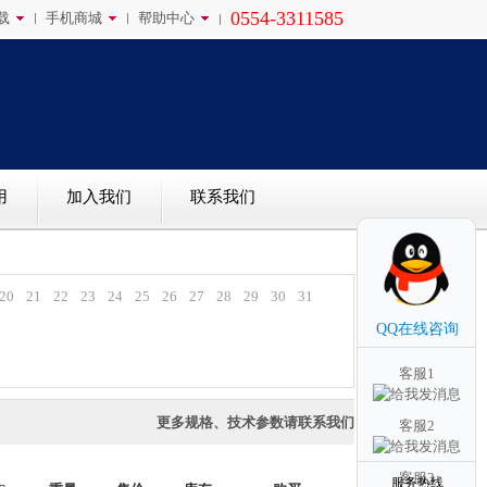
0554-3311585
载
手机商城
帮助中心
用
加入我们
联系我们
20
21
22
23
24
25
26
27
28
29
30
31
QQ在线咨询
客服1
更多规格、技术参数请联系我们
客服2
客服3
服务热线