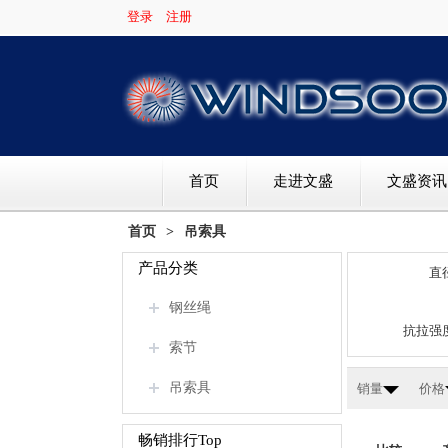
登录
注册
首页
走进文盛
文盛资讯
首页
>
吊索具
产品分类
直
钢丝绳
抗拉强
索节
吊索具
销量
价格
畅销排行Top